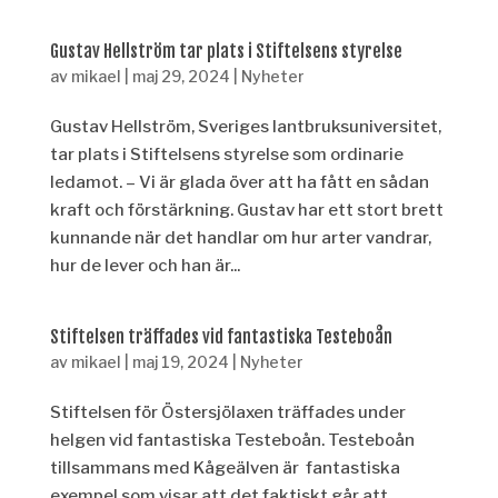
Gustav Hellström tar plats i Stiftelsens styrelse
av
mikael
|
maj 29, 2024
|
Nyheter
Gustav Hellström, Sveriges lantbruksuniversitet,
tar plats i Stiftelsens styrelse som ordinarie
ledamot. – Vi är glada över att ha fått en sådan
kraft och förstärkning. Gustav har ett stort brett
kunnande när det handlar om hur arter vandrar,
hur de lever och han är...
Stiftelsen träffades vid fantastiska Testeboån
av
mikael
|
maj 19, 2024
|
Nyheter
Stiftelsen för Östersjölaxen träffades under
helgen vid fantastiska Testeboån. Testeboån
tillsammans med Kågeälven är fantastiska
exempel som visar att det faktiskt går att