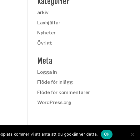
Kategorier
arkiv
Laxhjältar
Nyheter
Övrigt
Meta
Logga in
Flöde för inlägg
Flöde för kommentarer
WordPress.org
bbplats kommer vi att anta att du godkänner detta.
Ok