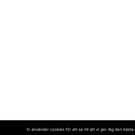
Design: Winterkvist.com
Vi använder cookies för att se till att vi ger dig den bä