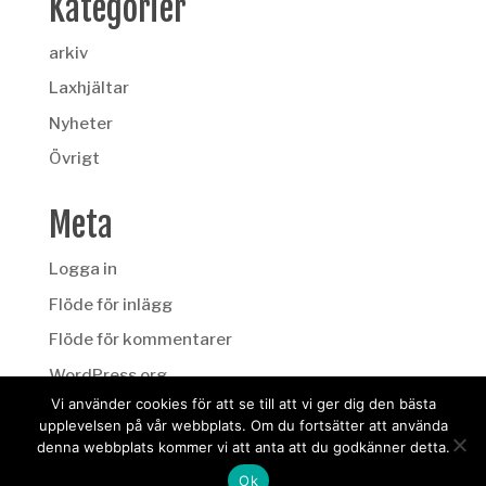
Kategorier
arkiv
Laxhjältar
Nyheter
Övrigt
Meta
Logga in
Flöde för inlägg
Flöde för kommentarer
WordPress.org
Vi använder cookies för att se till att vi ger dig den bästa
upplevelsen på vår webbplats. Om du fortsätter att använda
denna webbplats kommer vi att anta att du godkänner detta.
Ok
Design: Winterkvist.com