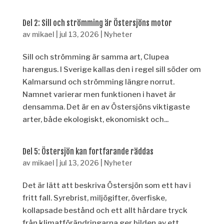
Del 2: Sill och strömming är Östersjöns motor
av
mikael
|
jul 13, 2026
|
Nyheter
Sill och strömming är samma art, Clupea
harengus. I Sverige kallas den i regel sill söder om
Kalmarsund och strömming längre norrut.
Namnet varierar men funktionen i havet är
densamma. Det är en av Östersjöns viktigaste
arter, både ekologiskt, ekonomiskt och...
Del 5: Östersjön kan fortfarande räddas
av
mikael
|
jul 13, 2026
|
Nyheter
Det är lätt att beskriva Östersjön som ett hav i
fritt fall. Syrebrist, miljögifter, överfiske,
kollapsade bestånd och ett allt hårdare tryck
från klimatförändringarna ger bilden av ett