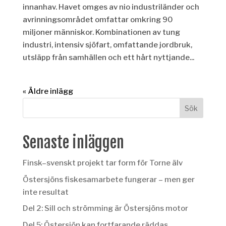
innanhav. Havet omges av nio industriländer och
avrinningsområdet omfattar omkring 90
miljoner människor. Kombinationen av tung
industri, intensiv sjöfart, omfattande jordbruk,
utsläpp från samhällen och ett hårt nyttjande...
« Äldre inlägg
Senaste inläggen
Finsk–svenskt projekt tar form för Torne älv
Östersjöns fiskesamarbete fungerar – men ger
inte resultat
Del 2: Sill och strömming är Östersjöns motor
Del 5: Östersjön kan fortfarande räddas