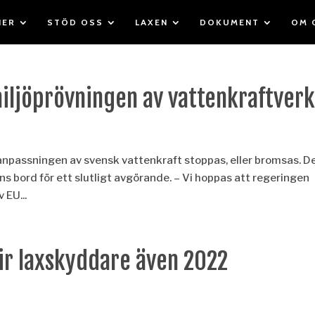
IER
STÖD OSS
LAXEN
DOKUMENT
OM 
iljöprövningen av vattenkraftver
jöanpassningen av svensk vattenkraft stoppas, eller bromsas. D
ns bord för ett slutligt avgörande. – Vi hoppas att regeringen
 EU...
ir laxskyddare även 2022