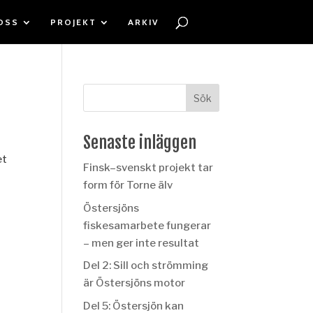
OSS
PROJEKT
ARKIV
k
Senaste inläggen
et
Finsk–svenskt projekt tar
form för Torne älv
Östersjöns
fiskesamarbete fungerar
– men ger inte resultat
Del 2: Sill och strömming
är Östersjöns motor
Del 5: Östersjön kan