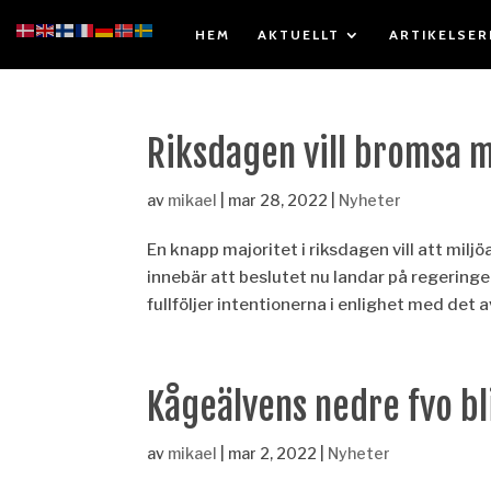
HEM
AKTUELLT
ARTIKELSER
Riksdagen vill bromsa m
av
mikael
|
mar 28, 2022
|
Nyheter
En knapp majoritet i riksdagen vill att mil
innebär att beslutet nu landar på regeringe
fullföljer intentionerna i enlighet med det av
Kågeälvens nedre fvo bl
av
mikael
|
mar 2, 2022
|
Nyheter