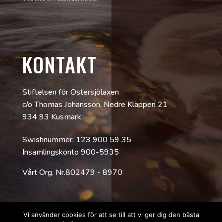
KONTAKT
Stiftelsen för Östersjölaxen
c/o Thomas Johansson, Nedre Kläppen 21
934 93 Kusmark
Swishnummer: 123 900 59 35
Insamlingskonto 900-5935
Vårt Org. Nr.802479 - 8970
SWIFT/BIC: SWEDSESS och IBAN:
Vi använder cookies för att se till att vi ger dig den bästa