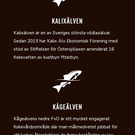
KALIXÄLVEN
Kalixälven är en av Sveriges största vildlaxälvar.
Sedan 2015 har Kalix Älv Ekonomisk Förening med
stöd av Stiftelsen för Östersjölaxen arrenderat 16
fiskevatten av kustbyn Ytterbyn.
KÅGEÄLVEN
Kågeälvens nedre FvO är ett mycket engagerat
fiskevårdsområde där man målmedvetet jobbat för
att lyckas återetablera de forna bestånden av lax