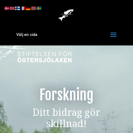
Välj en sida
Forskning
Ditt bidrag gör
skillnad!