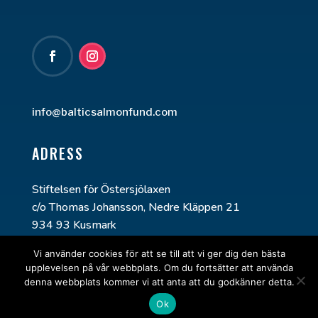
info@balticsalmonfund.com
ADRESS
Stiftelsen för Östersjölaxen
c/o Thomas Johansson, Nedre Kläppen 21
934 93 Kusmark
Vi använder cookies för att se till att vi ger dig den bästa
upplevelsen på vår webbplats. Om du fortsätter att använda
denna webbplats kommer vi att anta att du godkänner detta.
Ok
Design: Winterkvist.com