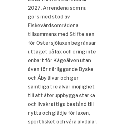
2027. Arrendena som nu
görs med stöd av
Fiskevårdsområdena
tillsammans med Stiftelsen
för Östersjölaxen begränsar
uttaget på lax och öring inte
enbart för Kågeälven utan
även för närliggande Byske
och Åby älvar och ger
samtliga tre älvar möjlighet
till att återuppbygga starka
och livskraftiga bestånd till
nytta och glädje för laxen,
sportfisket och våra älvdalar.