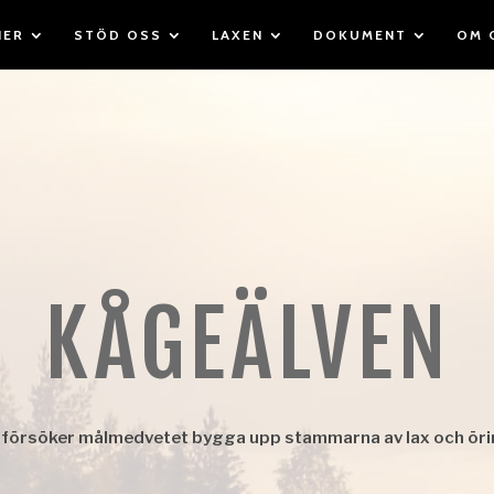
IER
STÖD OSS
LAXEN
DOKUMENT
OM 
KÅGEÄLVEN
 försöker målmedvetet bygga upp stammarna av lax och ör