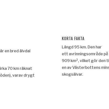
KORTA FAKTA
Längd 95 km.
Den har
är en bred älvdal
ett
avrinningsområde
på
909 km², vilket gör den ti
en av Västerbottens min
irka 70 km räknat
skogsälvar.
flöden), varav drygt