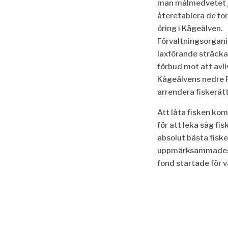
man målmedvetet jo
återetablera de fo
öring i Kågeälven.
Förvaltningsorgani
laxförande sträcka
förbud mot att avli
Kågeälvens nedre F
arrendera fiskerätt
Att låta fisken kom
för att leka såg f
absolut bästa fisk
uppmärksammades i
fond startade för v