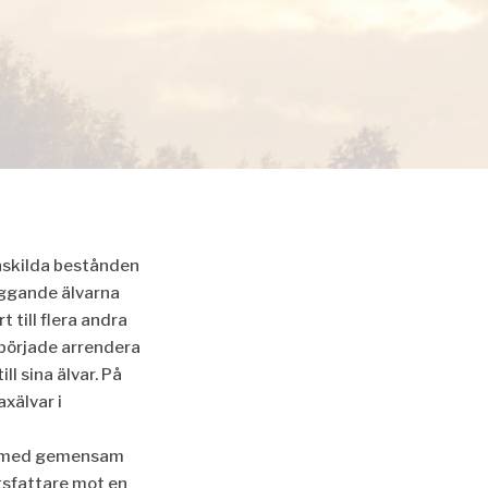
nskilda bestånden
liggande älvarna
 till flera andra
började arrendera
ill sina älvar. På
xälvar i
r med gemensam
tsfattare mot en