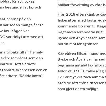
bbat för att lyckas
hållbar förvaltning av våra 
rna bestånden av lax och
Från 2018 efterskänkte Kå
sationerna på den
fiskerätten med fasta redsk
n har sedan många år ett
kommande tio åren till Kåge
va lax i Kågeälven.
Kågeälven arrenderar nu t
vO var tidigt ute med att
Byske och Åbyn nästan samt
er.
norrut mot länsgränsen.
ma tillbaks till sin hemälv
Kågeälven tillsammans med
iskevårdsområdet som den
Byske och Åby älvar har se
evården. Detta arbete
begränsa antalet laxfällor i
 sportfiskepressen och en
fällor 2007 till 0 fällor ida
årt arbete. ”Rädda laxen”.
FvO är mycket tacksamma f
stöd de fått från Stiftelsen
som gjort detta möjligt.