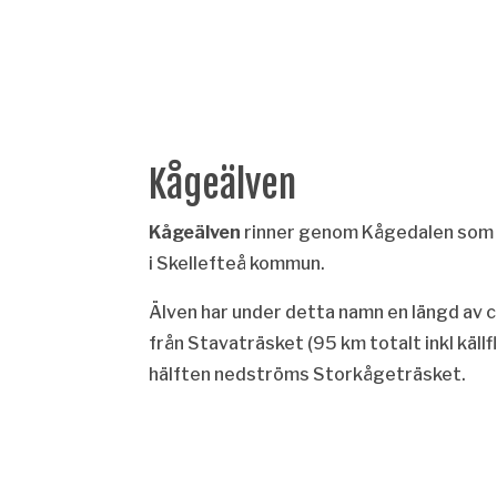
Kågeälven
Kågeälven
rinner genom
Kågedalen
som 
i
Skellefteå kommun.
Älven har under detta namn en längd av c
från
Stavaträsket
(95 km totalt inkl käll
hälften nedströms
Storkågeträsket.