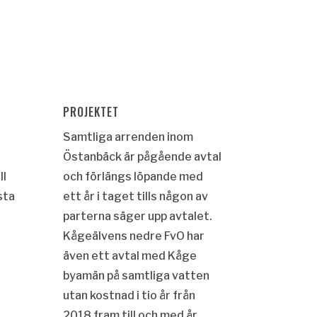
PROJEKTET
Samtliga arrenden inom
Östanbäck är pågående avtal
ll
och förlängs löpande med
sta
ett år i taget tills någon av
parterna säger upp avtalet.
Kågeälvens nedre FvO har
även ett avtal med Kåge
byamän på samtliga vatten
utan kostnad i tio år från
2018 fram till och med år