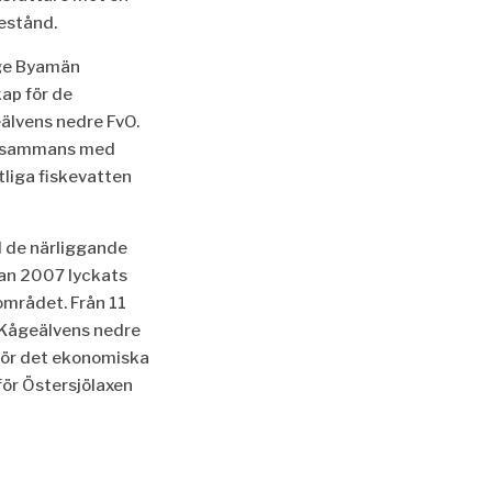
bestånd.
ge Byamän
ap för de
älvens nedre FvO.
illsammans med
liga fiskevatten
 de närliggande
dan 2007 lyckats
 området. Från 11
g. Kågeälvens nedre
ör det ekonomiska
 för Östersjölaxen