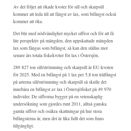
Av det följer att ökade kvoter för sill och skarpsill
kommer att leda till att fångst av lax, som bifångst också
kommer att öka.
Det blir med nödvändighet mycket siffror och för att få
lite perspektiv på mängden, den uppskattade mängden
lax som fångas som bifångst, så kan den ställas mot
senare års totala fiskekvoter för lax i Östersjön.
289 827 ton sill/strömming och skarpsill är EU-kvoten
för 2025. Med en bifångst på 1 lax per 5,8 ton trålfångst
på arterna sill/strömming och skarpsill så skulle det
innebära en bifångst av lax i Östersjöfisket på 49 970
individer. De siffrorna bygger på en vetenskaplig
undersökning som gjordes runt 2011, alltså ganska
gamla siffror och osäkra skattningar på hur stora
bifångsterna är, men det är lika fullt det som finns
tillgängligt.