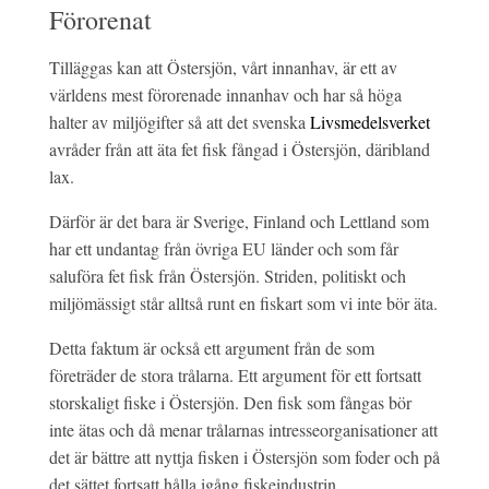
Förorenat
Tilläggas kan att Östersjön, vårt
innanhav, är ett av
världens mest förorenade innanhav och har så höga
halter av miljögifter så att det svenska
Livsmedelsverket
avråder från att äta fet fisk fångad i Östersjön, däribland
lax.
Därför är det bara är Sverige, Finland och Lettland som
har ett undantag från övriga EU länder och som får
saluföra fet fisk från Östersjön. Striden, politiskt och
miljömässigt står alltså runt en fiskart som vi inte bör äta.
Detta faktum är också ett argument från de som
företräder de stora trålarna. Ett argument för ett fortsatt
storskaligt fiske i Östersjön. Den fisk som fångas bör
inte ätas och då menar trålarnas intresseorganisationer att
det är bättre att nyttja fisken i Östersjön som foder och på
det sättet fortsatt hålla igång fiskeindustrin.