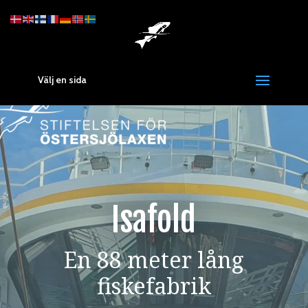
Välj en sida
Isafold
En 88 meter lång
fiskefabrik