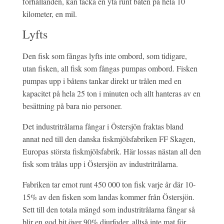
förhållanden, kan täcka en yta runt båten på hela 10
kilometer, en mil.
Lyfts
Den fisk som fångas lyfts inte ombord, som tidigare,
utan fisken, all fisk som fångas pumpas ombord. Fisken
pumpas upp i båtens tankar direkt ur trålen med en
kapacitet på hela 25 ton i minuten och allt hanteras av en
besättning på bara nio personer.
Det industritrålarna fångar i Östersjön fraktas bland
annat ned till den danska fiskmjölsfabriken FF Skagen,
Europas största fiskmjölsfabrik. Här lossas nästan all den
fisk som trålas upp i Östersjön av industritrålarna.
Fabriken tar emot runt 450 000 ton fisk varje år där 10-
15% av den fisken som landas kommer från Östersjön.
Sett till den totala mängd som industritrålarna fångar så
blir en god bit över 90% djurfoder, alltså inte mat för