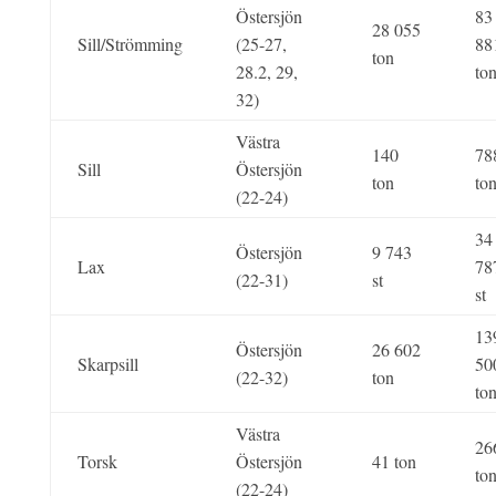
Östersjön
83
28 055
Sill/Strömming
(25-27,
88
ton
28.2, 29,
to
32)
Västra
140
78
Sill
Östersjön
ton
to
(22-24)
34
Östersjön
9 743
Lax
78
(22-31)
st
st
13
Östersjön
26 602
Skarpsill
50
(22-32)
ton
to
Västra
26
Torsk
Östersjön
41 ton
to
(22-24)