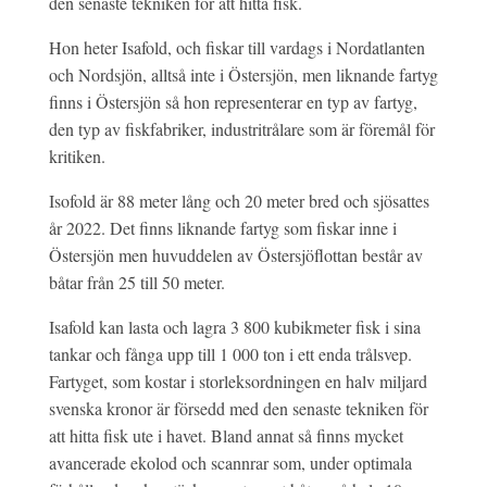
den senaste tekniken för att hitta fisk.
Hon heter Isafold, och fiskar till vardags i Nordatlanten
och Nordsjön, alltså inte i Östersjön, men liknande fartyg
finns i Östersjön så hon representerar en typ av fartyg,
den typ av fiskfabriker, industritrålare som är föremål för
kritiken.
Isofold är 88 meter lång och 20 meter bred och sjösattes
år 2022. Det finns liknande fartyg som fiskar inne i
Östersjön men huvuddelen av Östersjöflottan består av
båtar från 25 till 50 meter.
Isafold kan lasta och lagra 3 800 kubikmeter fisk i sina
tankar och fånga upp till 1 000 ton i ett enda trålsvep.
Fartyget, som kostar i storleksordningen en halv miljard
svenska kronor är försedd med den senaste tekniken för
att hitta fisk ute i havet. Bland annat så finns mycket
avancerade ekolod och scannrar som, under optimala