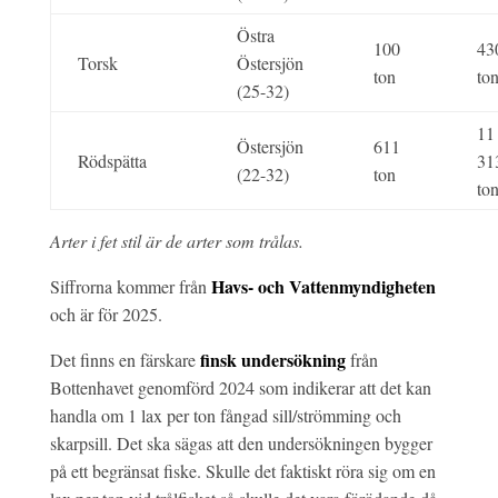
Östra
100
43
Torsk
Östersjön
ton
to
(25-32)
11
Östersjön
611
Rödspätta
31
(22-32)
ton
to
Arter i fet stil är de arter som trålas.
Havs- och Vattenmyndigheten
Siffrorna kommer från
och är för 2025.
finsk undersökning
Det finns en färskare
från
Bottenhavet genomförd 2024 som indikerar att det kan
handla om 1 lax per ton fångad sill/strömming och
skarpsill. Det ska sägas att den undersökningen bygger
på ett begränsat fiske. Skulle det faktiskt röra sig om en