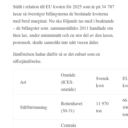
Ställt i relation till EU kvoten för 2025 som är på 34 787
laxar så överstiger bifångsterna de beslutade kvoterna
med bred marginal. Nu ska följande tas med i beaktande
– de bifångster som. sammanställdes 2011 handlade om
liten lax, under minimimått och en stor del av den laxen,
postsmolt, skulle sannolikt inte nått vuxen ålder.
Jämförelsen haltar därför så se det enbart som en
sifferjämförelse.
Område
Svensk
EU
Art
(ICES-
kvot
kv
område)
66
Bottenhavet
11 970
Sill/Strömming
44
(30-31)
ton
to
Centrala