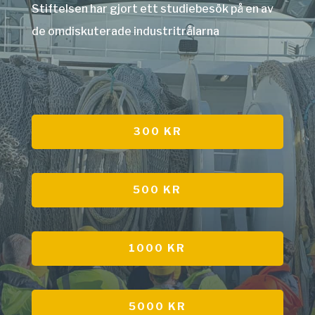
Stiftelsen har gjort ett studiebesök på en av
de omdiskuterade industritrålarna
300 KR
500 KR
1000 KR
5000 KR