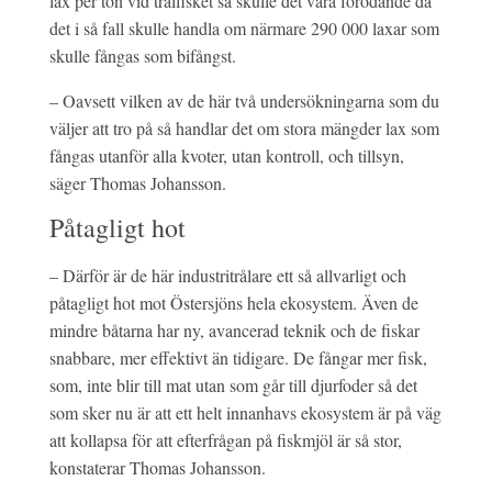
lax per ton vid trålfisket så skulle det vara förödande då
det i så fall skulle handla om närmare 290 000 laxar som
skulle fångas som bifångst.
– Oavsett vilken av de här två undersökningarna som du
väljer att tro på så handlar det om stora mängder lax som
fångas utanför alla kvoter, utan kontroll, och tillsyn,
säger Thomas Johansson.
Påtagligt hot
– Därför är de här industritrålare ett så allvarligt och
påtagligt hot mot Östersjöns hela ekosystem. Även de
mindre båtarna har ny, avancerad teknik och de fiskar
snabbare, mer effektivt än tidigare. De fångar mer fisk,
som, inte blir till mat utan som går till djurfoder så det
som sker nu är att ett helt innanhavs ekosystem är på väg
att kollapsa för att efterfrågan på fiskmjöl är så stor,
konstaterar Thomas Johansson.