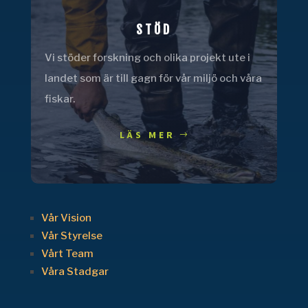
STÖD
Vi stöder forskning och olika projekt ute i
landet som är till gagn för vår miljö och våra
fiskar.
LÄS MER
Vår Vision
Vår Styrelse
Vårt Team
Våra Stadgar