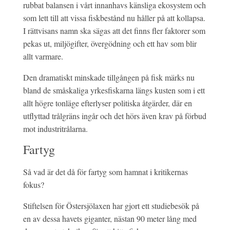
rubbat balansen i vårt innanhavs känsliga ekosystem och
som lett till att vissa fiskbestånd nu håller på att kollapsa.
I rättvisans namn ska sägas att det finns fler faktorer som
pekas ut, miljögifter, övergödning och ett hav som blir
allt varmare.
Den dramatiskt minskade tillgången på fisk märks nu
bland de småskaliga yrkesfiskarna längs kusten som i ett
allt högre tonläge efterlyser politiska åtgärder, där en
utflyttad trålgräns ingår och det hörs även krav på förbud
mot industritrålarna.
Fartyg
Så vad är det då för fartyg som hamnat i kritikernas
fokus?
Stiftelsen för Östersjölaxen har gjort ett studiebesök på
en av dessa havets giganter, nästan 90 meter lång med