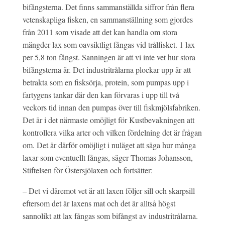
bifångsterna. Det finns sammanställda siffror från flera
vetenskapliga fisken, en sammanställning som gjordes
från 2011 som visade att det kan handla om stora
mängder lax som oavsiktligt fångas vid trålfisket. 1 lax
per 5,8 ton fångst. Sanningen är att vi inte vet hur stora
bifångsterna är. Det industritrålarna plockar upp är att
betrakta som en fisksörja, protein, som pumpas upp i
fartygens tankar där den kan förvaras i upp till två
veckors tid innan den pumpas över till fiskmjölsfabriken.
Det är i det närmaste omöjligt för Kustbevakningen att
kontrollera vilka arter och vilken fördelning det är frågan
om. Det är därför omöjligt i nuläget att säga hur många
laxar som eventuellt fångas, säger Thomas Johansson,
Stiftelsen för Östersjölaxen och fortsätter:
– Det vi däremot vet är att laxen följer sill och skarpsill
eftersom det är laxens mat och det är alltså högst
sannolikt att lax fångas som bifångst av industritrålarna.