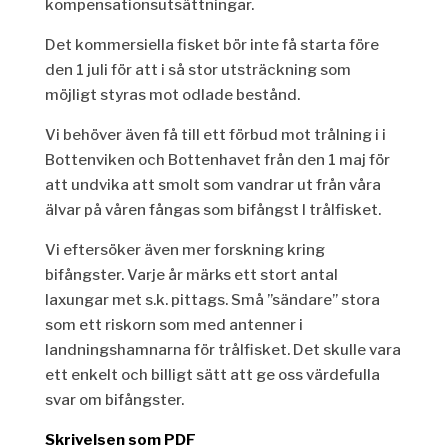
kompensationsutsättningar.
Det kommersiella fisket bör inte få starta före
den 1 juli för att i så stor utsträckning som
möjligt styras mot odlade bestånd.
Vi behöver även få till ett förbud mot trålning i i
Bottenviken och Bottenhavet från den 1 maj för
att undvika att smolt som vandrar ut från våra
älvar på våren fångas som bifångst I trålfisket.
Vi eftersöker även mer forskning kring
bifångster. Varje år märks ett stort antal
laxungar met s.k. pittags. Små ”sändare” stora
som ett riskorn som med antenner i
landningshamnarna för trålfisket. Det skulle vara
ett enkelt och billigt sätt att ge oss värdefulla
svar om bifångster.
Skrivelsen som PDF