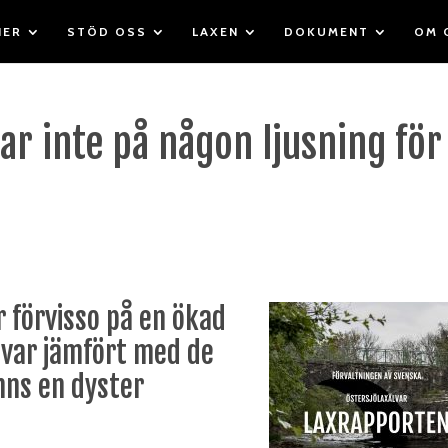
IER
STÖD OSS
LAXEN
DOKUMENT
OM 
ar inte på någon ljusning för
r förvisso på en ökad
älvar jämfört med de
nns en dyster