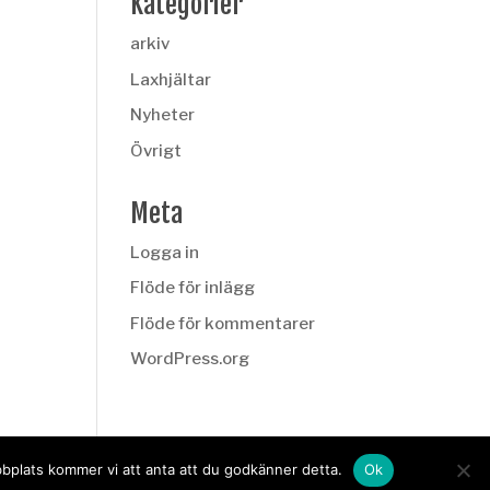
Kategorier
arkiv
Laxhjältar
Nyheter
Övrigt
Meta
Logga in
Flöde för inlägg
Flöde för kommentarer
WordPress.org
bbplats kommer vi att anta att du godkänner detta.
Ok