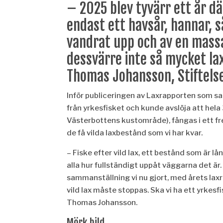
– 2025 blev tyvärr ett år d
endast ett havsår, hannar, s
vandrat upp och av en massa
dessvärre inte så mycket la
Thomas Johansson, Stiftelse
Inför publiceringen av Laxrapporten som s
från yrkesfisket och kunde avslöja att hela
Västerbottens kustområde), fångas i ett fre
de få vilda laxbestånd som vi har kvar.
– Fiske efter vild lax, ett bestånd som är lå
alla hur fullständigt uppåt väggarna det är
sammanställning vi nu gjort, med årets laxra
vild lax måste stoppas. Ska vi ha ett yrkesf
Thomas Johansson.
Mörk bild