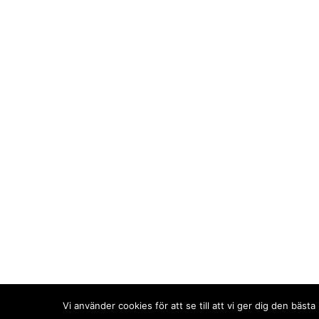
Design: Winterkvist.com
Vi använder cookies för att se till att vi ger dig den bä