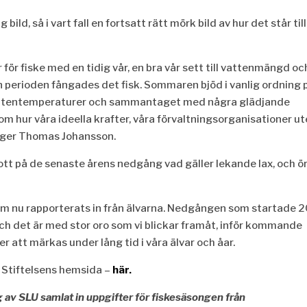
bild, så i vart fall en fortsatt rätt mörk bild av hur det står till
ör fiske med en tidig vår, en bra vår sett till vattenmängd oc
den perioden fångades det fisk. Sommaren bjöd i vanlig ordning 
 vattentemperaturer och sammantaget med några glädjande
 hur våra ideella krafter, våra förvaltningsorganisationer ute
äger Thomas Johansson.
rott på de senaste årens nedgång vad gäller lekande lax, och ör
t som nu rapporterats in från älvarna. Nedgången som startade 
r och det är med stor oro som vi blickar framåt, inför kommande
att märkas under lång tid i våra älvar och åar.
 Stiftelsens hemsida –
här.
 av SLU samlat in uppgifter för fiskesäsongen från