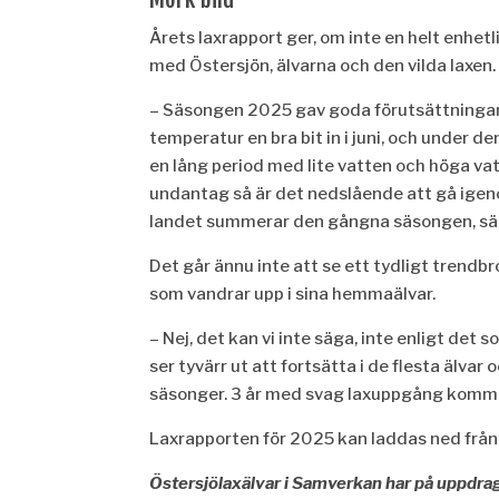
Årets laxrapport ger, om inte en helt enhetlig 
med Östersjön, älvarna och den vilda laxen.
– Säsongen 2025 gav goda förutsättningar f
temperatur en bra bit in i juni, och under 
en lång period med lite vatten och höga
undantag så är det nedslående att gå igenom
landet summerar den gångna säsongen, s
Det går ännu inte att se ett tydligt trendb
som vandrar upp i sina hemmaälvar.
– Nej, det kan vi inte säga, inte enligt de
ser tyvärr ut att fortsätta i de flesta älva
säsonger. 3 år med svag laxuppgång kommer 
Laxrapporten för 2025 kan laddas ned från
Östersjölaxälvar i Samverkan har på uppdrag