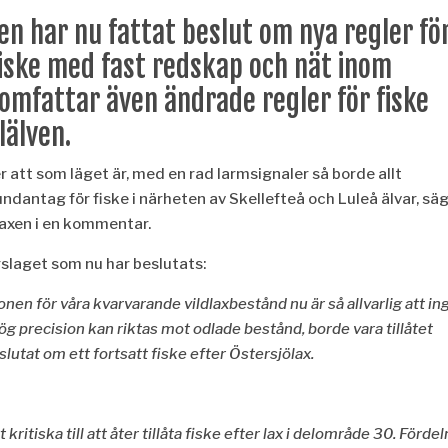
n har nu fattat beslut om nya regler fö
 fiske med fast redskap och nät inom
 omfattar ä
ven
ändrade regler fö
r fiske
lälven.
er att som läget är, med en rad larmsignaler så borde allt
ndantag för fiske i närheten av Skellefteå och Luleå älvar, sä
laxen i en kommentar.
rslaget som nu har beslutats:
ionen för v
å
ra kvarvarande vildlaxbest
å
nd nu är s
å
allvarlig att in
hög precision kan riktas mot odlade
best
å
nd, borde vara till
å
tet
slutat om ett fortsatt fiske
efter
Östersjölax.
 kritiska till att
å
ter till
åta fiske efter lax i delområ
de 30.
Fördel