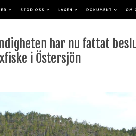
IER
STÖD OSS
LAXEN
DOKUMENT
OM 
digheten har nu fattat besl
xfiske i Östersjön