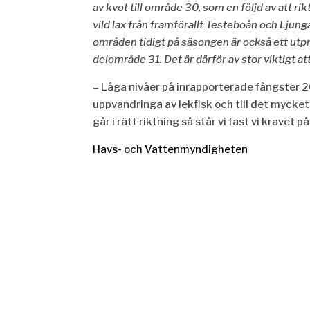
av kvot till omr
å
de 30, som en följd av att rikt
vild lax fr
å
n framförallt Testebo
å
n och Ljung
omr
å
den tidigt på sä
songen
är också ett utp
delomr
å
de 31. Det är dä
rf
ör av stor viktigt at
– Låga nivåer på inrapporterade fångster 2
uppvandringa av lekfisk och till det mycket 
går i rätt riktning så står vi fast vi kravet 
Havs- och Vattenmyndigheten