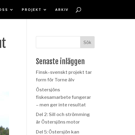
OSS
PROJEKT
ARKIV
ut
Senaste inläggen
Finsk–svenskt projekt tar
form för Torne älv
Östersjöns
fiskesamarbete fungerar
– men ger inte resultat
Del 2: Sill och strömming
är Östersjöns motor
Del 5: Östersjön kan