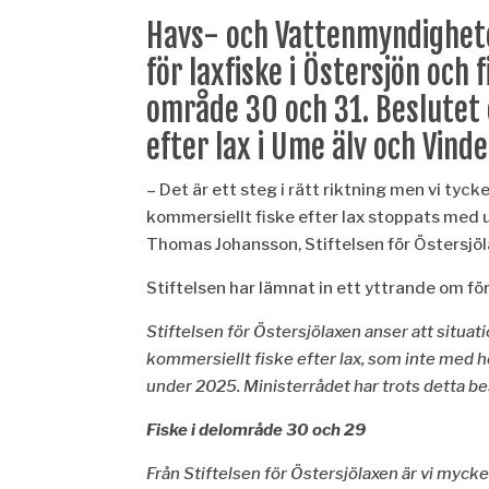
Havs- och Vattenmyndighete
f
ör laxfiske i Östersjön och
omr
å
de 30 och 31. Beslutet
efter lax i Ume
älv och Vinde
– Det är ett steg i rätt riktning men vi tyck
kommersiellt fiske efter lax stoppats med u
Thomas Johansson, Stiftelsen för Östersjö
Stiftelsen har lämnat in ett yttrande om fö
Stiftelsen för Östersjölaxen anser att situat
kommersiellt fiske efter lax, som inte med 
under 2025. Ministerr
å
det har trots detta be
Fiske i delomr
å
de 30 och 29
Fr
å
n Stiftelsen för Östersjö
laxen
är vi mycket