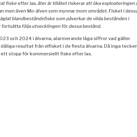
at fiske efter lax,
å
ter är till
å
tet riskerar att
öka exploateringen 
an men ä
ven Mo-
älven som
mynnar inom omr
å
det. Fisket i dess
räglat
blandbestå
ndsfiske som p
å
verkar de vilda best
å
nden i
t
fortsätta följa utvecklingen fö
r dessa best
å
nd.
023 och 2024 i älvarna, alarmerande låga siffror vad gäller
dåliga resultat från elfisket i de flesta älvarna. Då inga tecke
på ett stopp för kommersiellt fiske efter lax.