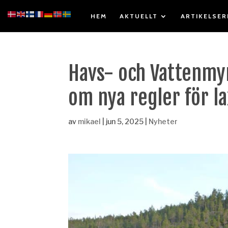
HEM
AKTUELLT
ARTIKELSER
Havs- och Vattenmyn
om nya regler för la
av
mikael
|
jun 5, 2025
|
Nyheter