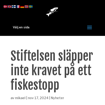
Välj en sida
Stiftelsen släpper
inte kravet på ett
fiskestopp
av
mikael
|
nov 17, 2024
|
Nyheter