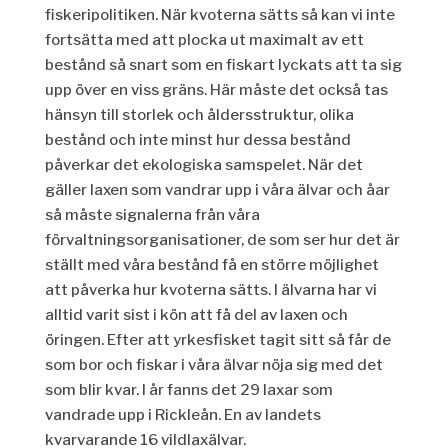
fiskeripolitiken. När kvoterna sätts så kan vi inte
fortsätta med att plocka ut maximalt av ett
bestånd så snart som en fiskart lyckats att ta sig
upp över en viss gräns. Här måste det också tas
hänsyn till storlek och åldersstruktur, olika
bestånd och inte minst hur dessa bestånd
påverkar det ekologiska samspelet. När det
gäller laxen som vandrar upp i våra älvar och åar
så måste signalerna från våra
förvaltningsorganisationer, de som ser hur det är
ställt med våra bestånd få en större möjlighet
att påverka hur kvoterna sätts. I älvarna har vi
alltid varit sist i kön att få del av laxen och
öringen. Efter att yrkesfisket tagit sitt så får de
som bor och fiskar i våra älvar nöja sig med det
som blir kvar. I år fanns det 29 laxar som
vandrade upp i Rickleån. En av landets
kvarvarande 16 vildlaxälvar.