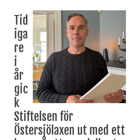
Tid
iga
re
i
år
gic
k
Stiftelsen för
Östersjölaxen ut med ett