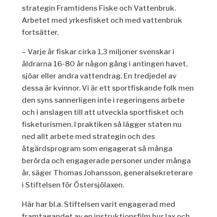
strategin Framtidens Fiske och Vattenbruk.
Arbetet med yrkesfisket och med vattenbruk
fortsätter.
– Varje år fiskar cirka 1,3 miljoner svenskar i
åldrarna 16-80 år någon gång i antingen havet,
sjöar eller andra vattendrag. En tredjedel av
dessa är kvinnor. Vi är ett sportfiskande folk men
den syns sannerligen inte i regeringens arbete
och i anslagen till att utveckla sportfisket och
fisketurismen. I praktiken så lägger staten nu
ned allt arbete med strategin och des
åtgärdsprogram som engagerat så många
berörda och engagerade personer under många
år, säger Thomas Johansson, generalsekreterare
i Stiftelsen för Östersjölaxen.
Här har bl.a. Stiftelsen varit engagerad med
framtagandet av en instruktionsfilm hur lax och