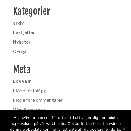
Kategorier
arkiv
Laxhjältar
Nyheter
Övrigt
Meta
Logga in
Flöde för inlägg
Flöde för kommentarer
WordPress.org
Vi använder cookies för att se till att vi ger dig den bästa
upplevelsen på vår webbplats. Om du fortsätter att använda
denna webbplats kommer vi att anta att du godkänner detta.