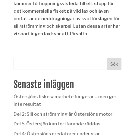
kommer förhoppningsvis leda till ett stopp för
det kommersiella fisket på vild lax och även
omfattande neddragningar av kvotförslagen för
sill/strömming och skarpsill
, u
tan dessa arter har
vi snart ingen lax kvar att förvalta.
Senaste inläggen
Östersjöns fiskesamarbete fungerar – men ger
inte resultat
Del 2: Sill och strömming är Östersjöns motor
Del 5: Östersjön kan fortfarande räddas
Del 4: Östersjöns predatorer under ytan