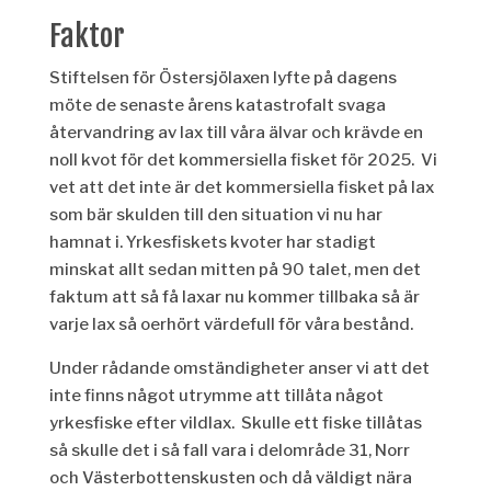
Faktor
Stiftelsen för Östersjölaxen
lyfte
på dagens
möte
de senaste årens katastrofalt svaga
återvandring av lax till våra älvar
och krävde
en
noll kvot för det kommersiella fisket för 2025.
Vi
vet att det inte är det kommersiella fisket på lax
som bär skulden till den situation vi nu har
hamnat i. Yrkesfiskets kvoter har stadigt
minskat allt sedan mitten på 90 talet
, m
en det
faktum att så få laxar nu kommer tillbaka så är
varje lax så oerhört värdefull
för våra bestånd
.
Under
rådande omständigheter
anser vi att det
inte finns något utrymme att
tillåta något
yrkesfiske
efter
vildlax.
Skulle ett fiske tillåtas
så skulle det i så fall vara i delområde 31, Norr
och Västerbottenskusten och då väldigt nära