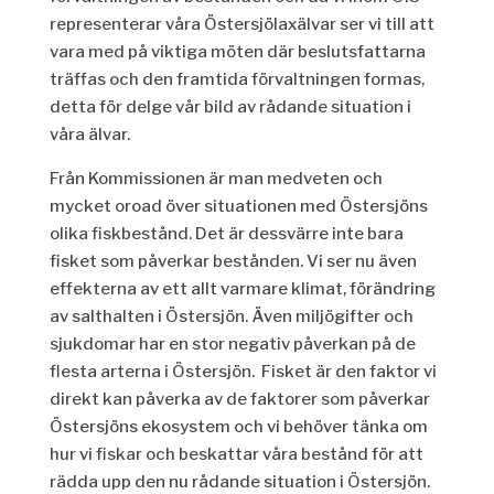
representerar våra Östersjölaxälvar
ser
vi till
att
vara med på viktiga möten där beslutsfattarna
träffas och den framtida förvaltningen formas
,
d
etta för
delge
vår bild av rådande situation i
våra älvar
.
Från Kommissionen är man medveten och
mycket oroad över situationen med
Ö
stersjöns
olika
fiskbestånd. Det är dessvärre inte bara
fisket som påverkar bestånden. Vi ser nu även
effekterna av ett allt varmare klimat,
förändring
av
salthalten i Östersjön
. Även
miljögifter och
sjukdomar har en stor negativ påverkan på de
flesta arterna i Östersjön.
Fisket är
den faktor vi
direkt kan påverka av de faktorer som påverkar
Östersjöns ekosystem och vi behöver tänka om
hur vi fiskar och beskattar våra bestånd för att
rädda upp den
nu rådande
situation i Östersjön.