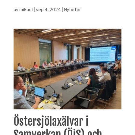
av
mikael
|
sep 4, 2024
|
Nyheter
Östersjölaxälvar i
Samverkan
(
ÖiS
)
och