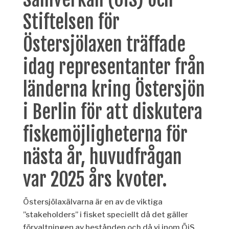
Stiftelsen för
Östersjölaxen träffade
idag representanter från
länderna kring Östersjön
i Berlin för att diskutera
fiskemöjligheterna för
nästa år,
huvudfrågan
var
2025 års kvoter.
Östersjölaxälva
r
na
är en av de viktiga
”
stakeholders
” i fisket
speciellt då det gäller
förvaltningen av bestånden och
då vi inom
Ö
iS