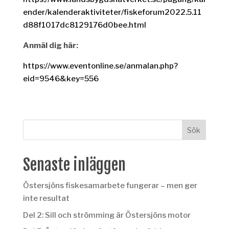
ender/kalenderaktiviteter/fiskeforum2022.5.11
d88f1017dc8129176d0bee.html
Anmäl dig här:
https://www.eventonline.se/anmalan.php?
eid=9546&key=556
Senaste inläggen
Östersjöns fiskesamarbete fungerar – men ger
inte resultat
Del 2: Sill och strömming är Östersjöns motor