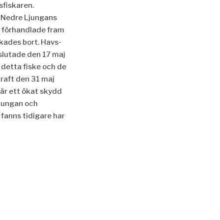
sfiskaren.
 Nedre Ljungans
fö
rhandlade fram
ckades bort. Havs-
lutade den 17 maj
r detta fiske och de
kraft den 31 maj
är ett ö
kat skydd
Ljungan och
 fanns tidigare har