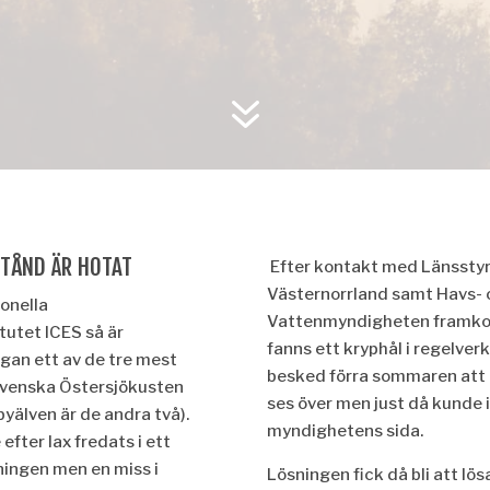
7
STÅND ÄR HOTAT
Efter kontakt med Länsstyr
Västernorrland samt Havs- 
ionella
Vattenmyndigheten framko
tutet ICES så är
fanns ett kryph
ål
i regelver
ngan ett av de tre mest
besked fö
rra sommaren att 
svenska Östersjökusten
ses ö
ver men just då
kunde 
yälven är de andra två).
myndighetens sida.
 efter lax fredats i ett
ingen men en miss i
Lö
sningen fick då
bli att lö
sa