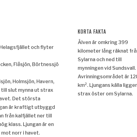
KORTA FAKTA
Älven är omkring 399
Helagsfjället
och flyter
kilometer lång räknat frå
Sylarna och ned till
ucken
,
Flåsjön
,
Börtnessjö
mynningen vid Sundsvall.
Avrinningsområdet är 1
sjön
,
Holmsjön
,
Havern
,
km². Ljungans källa ligge
 till slut mynna ut strax
strax öster om Sylarna.
avet
. Det största
ngan är kraftigt utbyggd
 från kalfjället ner till
ög klass. Ljungan är en
 mot norr i havet.