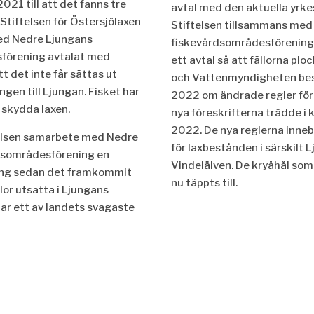
021 till att det fanns tre
avtal med den aktuella yrke
.
Stiftelsen för Östersjölaxen
Stiftelsen tillsammans med
ed Nedre Ljungans
fiskevårdsområdesförening
förening avtalat med
ett avtal så
att fällorna plo
tt det inte får sättas ut
och Vattenmyndigheten bes
ngen till Ljungan. Fisket har
2022 om ändrade regler fö
 skydda laxen.
nya fö
reskrifterna trädde i 
2022. De nya reglerna inneb
telsen samarbete med Nedre
fö
r laxbestå
nden i särskilt 
dsområdesförening en
Vindelälven. De kryåhål som
ing sedan det framkommit
nu täppts till.
llor utsatta i Ljungans
ar ett av landets svagaste