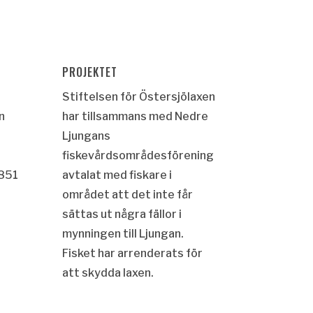
PROJEKTET
Stiftelsen för Östersjölaxen
n
har tillsammans med Nedre
Ljungans
fiskevårdsområdesförening
2851
avtalat med fiskare i
r
området att det inte får
sättas ut några fällor i
mynningen till Ljungan.
Fisket har arrenderats för
att skydda laxen.