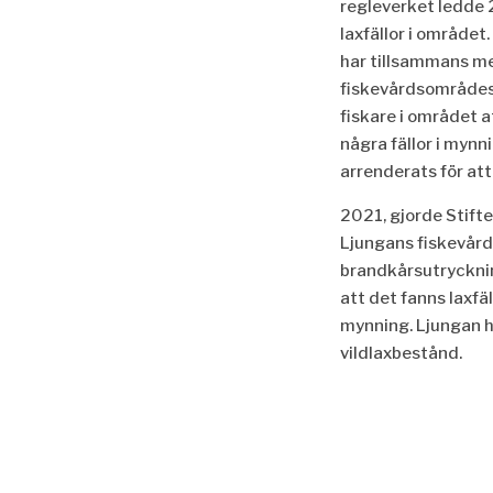
regleverket ledde 2
laxfällor i området
har tillsammans m
fiskevårdsområdes
fiskare i området a
några fällor i mynni
arrenderats för att
2021, gjorde Stif
Ljungans fiskevår
brandkårsutryckn
att det fanns laxfä
mynning. Ljungan h
vildlaxbestånd.