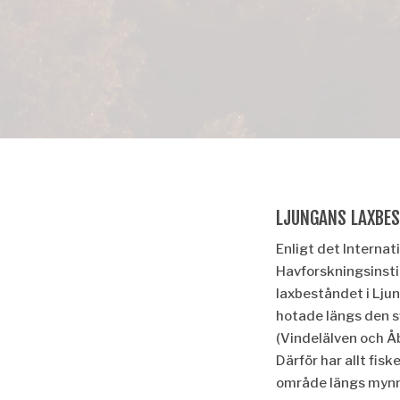
LJUNGANS LAXBE
Enligt det Internat
Havforskningsinsti
laxbeståndet i Lju
hotade längs den 
(Vindelälven och Åb
Därför har allt fiske
område längs mynn