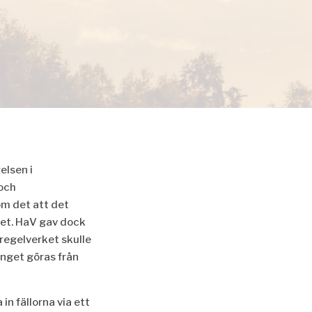
elsen i
och
m det att det
ket. HaV gav dock
regelverket skulle
inget gö
ras frå
n
 in fällorna via ett