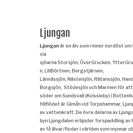
Ljungan
Ljungan
är en älv som
rinner nordöst om
via
sjöarna
Storsjön
,
ÖverGrucken
,
YtterGr
n
,
LillBörtnen
,
Bergstjärnen
,
Lännässjön
,
Nästelsjön
,
Rätanssjön
,
Hand
Borgsjön
,
Stödesjön
och
Marmen
för att
söder om
Sundsvall
(
Kvissleby
) i
Bottenh
tillflödet är
Gimån
vid
Torpshammar
. Lju
av
vattenkraft
. De övre delarna av Ljungan
byn
Ljungdalen
erbjuder forspaddling av h
av få älvar/floder i världen som mynnar ut